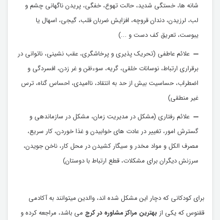
شانه ها، خستگی شدید، حالت تهوع، خفگی، پریدن ناگهانی چشم و
لب، لرزیدن، دندان قروچه، افزایش ضربان قلب، گیجی، اسهال یا
یبوست، تعریق کف دست و ...)
علائم عاطفی (تحریک پذیری و پرخاشگری، عقب نشینی، ناتوانی در
برقراری ارتباط، نوسانات خلقی، گریه، سوءظن و غر زدن، افسردگی و
اضطراب، حساسیت بیش از حد به انتقاد، ناامیدی، احساس گناه، ترس
غیر منطقی)
علائم رفتاری (مشکل در مدیریت زمان، مشکل در سازماندهی و
گسترش امور، تغییر در عادت های خوابیدن و غذا خوردن، کار سریع،
مصرف الکل و مواد مخدر و سیگار کشیدن در محل کار، ناخن جویدن،
سرزنش دیگران برای مشکلات، قطع ارتباط با دوستان)
برای کودکانی که دچار این مشکل شده اند، والدین میتوانند به آکادمی
ققنوس که یکی از
بهترین مراکز مشاوره در کرج
می باشد، مراجعه کرده و